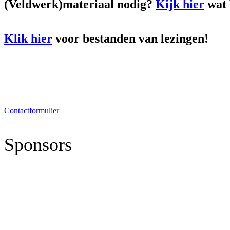
(Veldwerk)materiaal nodig?
Kijk hier
wat 
Klik hier
voor bestanden van lezingen!
Voorzitter: Anna de Winter
Telefoon: 06-15504286
E-mail: info.laarx@gmail.com
Contactformulier
Sponsors