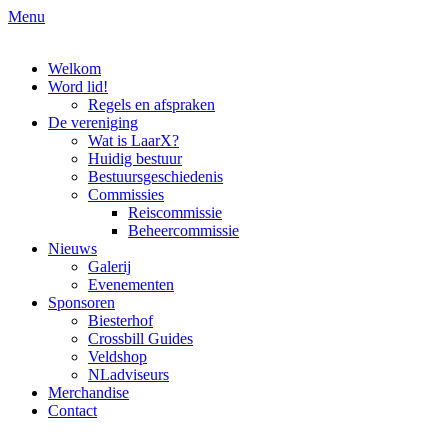
Skip
Menu
to
Studievereniging LaarX
content
Welkom
Word lid!
Regels en afspraken
De vereniging
Wat is LaarX?
Huidig bestuur
Bestuursgeschiedenis
Commissies
Reiscommissie
Beheercommissie
Nieuws
Galerij
Evenementen
Sponsoren
Biesterhof
Crossbill Guides
Veldshop
NLadviseurs
Merchandise
Contact
Studievereniging LaarX