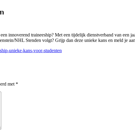
in
e in een innoverend traineeship? Met een tijdelijk dienstverband van een 
renstein/NHL Stenden volgt? Grijp dan deze unieke kans en meld je aan
eship-unieke-kans-voor-studenten
eerd met
*