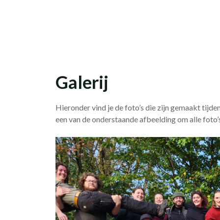
Skip
Studievereniging LaarX
to
content
Galerij
Hieronder vind je de foto’s die zijn gemaakt tijden
een van de onderstaande afbeelding om alle foto’