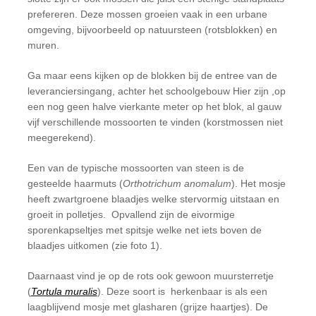
prefereren. Deze mossen groeien vaak in een urbane
omgeving, bijvoorbeeld op natuursteen (rotsblokken) en
muren.
Ga maar eens kijken op de blokken bij de entree van de
leveranciersingang, achter het schoolgebouw Hier zijn ,op
een nog geen halve vierkante meter op het blok, al gauw
vijf verschillende mossoorten te vinden (korstmossen niet
meegerekend).
Een van de typische mossoorten van steen is de
gesteelde haarmuts (
Orthotrichum anomalum
). Het mosje
heeft zwartgroene blaadjes welke stervormig uitstaan en
groeit in polletjes.
Opvallend zijn de eivormige
sporenkapseltjes met spitsje welke net iets boven de
blaadjes uitkomen (zie foto 1).
Daarnaast vind je op de rots ook gewoon muursterretje
(
Tortula muralis
). Deze soort is
herkenbaar is als een
laagblijvend mosje met glasharen (grijze haartjes). De