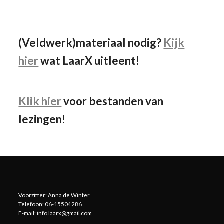
Facebook
Instagram
YouTube
(Veldwerk)materiaal nodig?
Kijk
hier
wat LaarX uitleent!
Klik hier
voor bestanden van
lezingen!
Voorzitter: Anna de Winter
Telefoon: 06-15504286
E-mail: info.laarx@gmail.com