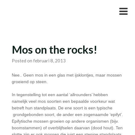
Skip
Studievereniging LaarX
to
content
Mos on the rocks!
Posted on februari 8, 2013
Nee.. Geen mos in een glas met ijsklontjes, maar mossen
groeiend op steen.
In tegenstelling tot een aantal ‘allrounders’ hebben
namelijk veel mos soorten een bepaalde voorkeur wat
betreft hun standplaats. De ene soort is een typische
grondgebonden soort, de ander een zogenaamde ‘epifyt’.
Epifytische mossen groeien op andere organismen (bijv.
boomstammen) of overblijfselen daarvan (dood hout). Ten
slotte zijn er ook mossen die juist een stenige standplaats