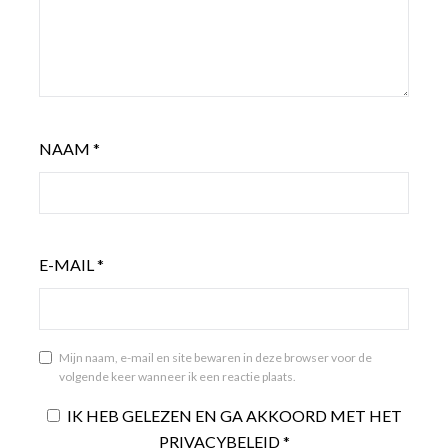
NAAM
*
E-MAIL
*
Mijn naam, e-mail en site bewaren in deze browser voor de
volgende keer wanneer ik een reactie plaats.
IK HEB GELEZEN EN GA AKKOORD MET HET
PRIVACYBELEID
*