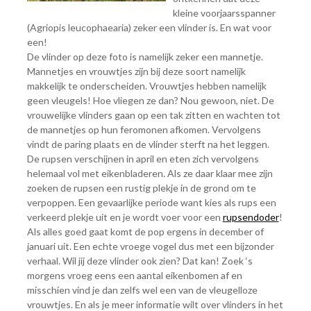
kleine voorjaarsspanner
(Agriopis leucophaearia) zeker een vlinder is. En wat voor
een!
De vlinder op deze foto is namelijk zeker een mannetje.
Mannetjes en vrouwtjes zijn bij deze soort namelijk
makkelijk te onderscheiden. Vrouwtjes hebben namelijk
geen vleugels! Hoe vliegen ze dan? Nou gewoon, niet. De
vrouwelijke vlinders gaan op een tak zitten en wachten tot
de mannetjes op hun feromonen afkomen. Vervolgens
vindt de paring plaats en de vlinder sterft na het leggen.
De rupsen verschijnen in april en eten zich vervolgens
helemaal vol met eikenbladeren. Als ze daar klaar mee zijn
zoeken de rupsen een rustig plekje in de grond om te
verpoppen. Een gevaarlijke periode want kies als rups een
verkeerd plekje uit en je wordt voer voor een
rupsendoder
!
Als alles goed gaat komt de pop ergens in december of
januari uit. Een echte vroege vogel dus met een bijzonder
verhaal. Wil jij deze vlinder ook zien? Dat kan! Zoek ‘s
morgens vroeg eens een aantal eikenbomen af en
misschien vind je dan zelfs wel een van de vleugelloze
vrouwtjes. En als je meer informatie wilt over vlinders in het