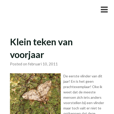
Skip
Studievereniging LaarX
to
content
Klein teken van
voorjaar
Posted on februari 10, 2011
De eerste vlinder van dit
jaar! En is het geen
prachtexemplaar! Oke ik
weet dat de meeste
mensen zich iets anders
voorstellen bij een vlinder
maar toch valt er niet te
ontkennen dat deze