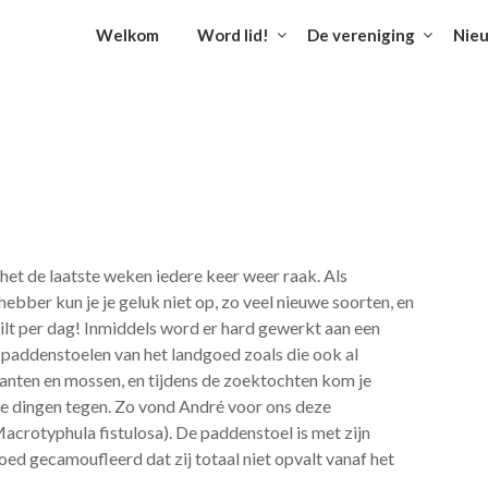
Welkom
Word lid!
De vereniging
Nie
s het de laatste weken iedere keer weer raak. Als
ebber kun je je geluk niet op, zo veel nieuwe soorten, en
ilt per dag! Inmiddels word er hard gewerkt aan een
 paddenstoelen van het landgoed zoals die ook al
lanten en mossen, en tijdens de zoektochten kom je
e dingen tegen. Zo vond André voor ons deze
crotyphula fistulosa). De paddenstoel is met zijn
goed gecamoufleerd dat zij totaal niet opvalt vanaf het