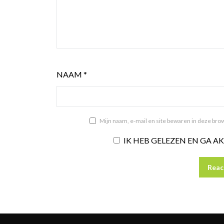
NAAM
*
Mijn naam, e-mail en site bewaren in deze brow
IK HEB GELEZEN EN GA 