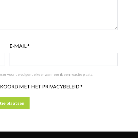
E-MAIL
*
ser voor de volgende keer wanneer ik een reactie plaats.
AKKOORD MET HET
PRIVACYBELEID
*