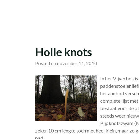
Skip
Studievereniging LaarX
to
content
Holle knots
Posted on november 11, 2010
In het Vijverbos i
paddenstoelenliefh
het aanbod versch
complete lijst met
bestaat voor de p
steeds weer nieuw
Pijpknotszwam (Ma
zeker 10 cm lengte toch niet heel klein, maar zo 
pad.