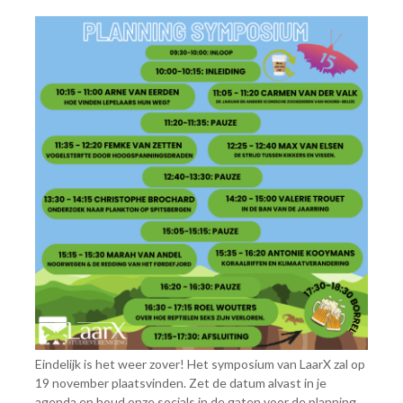
Eindelijk is het weer zover! Het symposium van LaarX zal op
19 november plaatsvinden. Zet de datum alvast in je
agenda en houd onze socials in de gaten voor de planning.