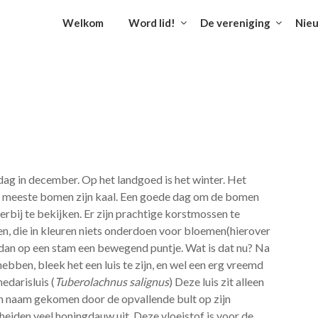
Welkom
Word lid!
De vereniging
Nie
dag in december. Op het landgoed is het winter. Het
e meeste bomen zijn kaal. Een goede dag om de bomen
erbij te bekijken. Er zijn prachtige korstmossen te
n, die in kleuren niets onderdoen voor bloemen(hierover
 dan op een stam een bewegend puntje. Wat is dat nu? Na
ebben, bleek het een luis te zijn, en wel een erg vreemd
edarisluis (
Tuberolachnus salignus
) Deze luis zit alleen
ijn naam gekomen door de opvallende bult op zijn
scheiden veel honingdauw uit. Deze vloeistof is voor de