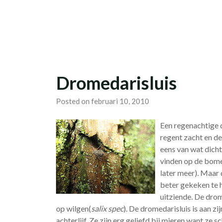
Skip
Studievereniging LaarX
to
content
Dromedarisluis
Posted on februari 10, 2010
Een regenachtige 
regent zacht en d
eens van wat dicht
vinden op de bome
later meer). Maar
beter gekeken te h
uitziende. De drom
op wilgen(
salix spec
). De dromedarisluis is aan z
achterlijf. Ze zijn erg geliefd bij mieren want ze 