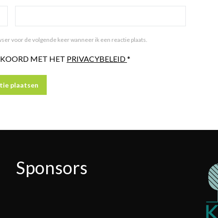
ser voor de volgende keer wanneer ik een reactie plaats.
AKKOORD MET HET
PRIVACYBELEID
*
Sponsors