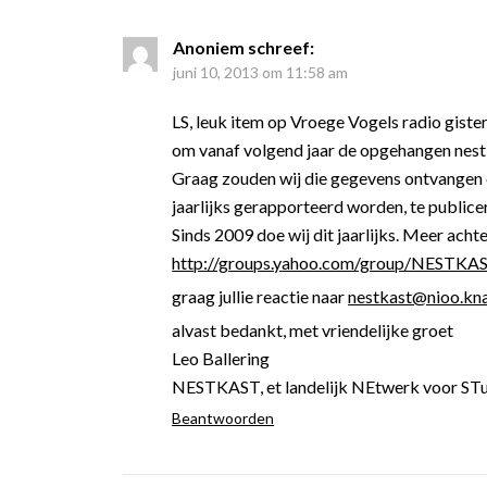
Anoniem
schreef:
juni 10, 2013 om 11:58 am
LS, leuk item op Vroege Vogels radio giste
om vanaf volgend jaar de opgehangen nestk
Graag zouden wij die gegevens ontvangen 
jaarlijks gerapporteerd worden, te publice
Sinds 2009 doe wij dit jaarlijks. Meer acht
http://groups.yahoo.com/group/NESTKA
graag jullie reactie naar
nestkast@nioo.kn
alvast bedankt, met vriendelijke groet
Leo Ballering
NESTKAST, et landelijk NEtwerk voor ST
Beantwoorden