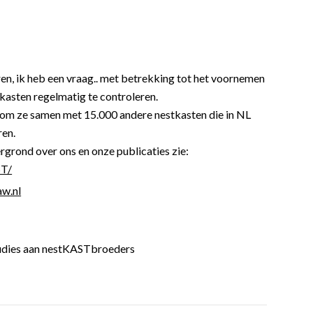
ren, ik heb een vraag.. met betrekking tot het voornemen
asten regelmatig te controleren.
om ze samen met 15.000 andere nestkasten die in NL
ren.
ergrond over ons en onze publicaties zie:
ST/
aw.nl
udies aan nestKASTbroeders