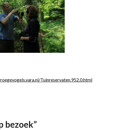
vroegevogels.vara.nl/Tuinreservaten.952.0.html
op bezoek
”