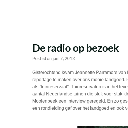
Skip
Studievereniging LaarX
to
content
De radio op bezoek
Posted on juni 7, 2013
Gisterochtend kwam Jeannette Parramore van 
reportage te maken over ons mooie landgoed. 
als ”tuinreservaat”. Tuinreservaten is in het l
aantal Nederlandse tuinen die stuk voor stuk kl
Moolenbeek een interview geregeld. En zo ges
een rondleiding gaf over het landgoed en ook ve