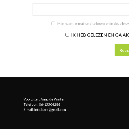
Mijn naam, e-mail en site bewaren in deze brow
IK HEB GELEZEN EN GA 
Voorzitter: Anna de Winter
Telefoon: 06-15504286
E-mail: info.laarx@gmail.com