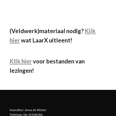
Facebook
Instagram
YouTube
(Veldwerk)materiaal nodig?
Kijk
hier
wat LaarX uitleent!
Klik hier
voor bestanden van
lezingen!
Voorzitter: Anna de Winter
Telefoon: 06-15504286