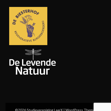
©2026 Studievereniging LaarX
| WordPress Theme: