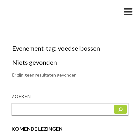
Skip
Studievereniging LaarX
to
content
Evenement-tag:
voedselbossen
Niets gevonden
Er zijn geen resultaten gevonden
ZOEKEN
KOMENDE LEZINGEN