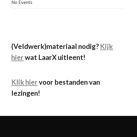
No Events
Facebook
Instagram
YouTube
(Veldwerk)materiaal nodig?
Kijk
hier
wat LaarX uitleent!
Klik hier
voor bestanden van
lezingen!