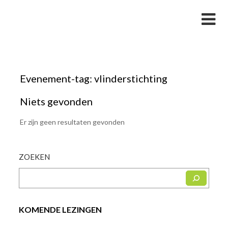
Skip
Studievereniging LaarX
to
content
Evenement-tag:
vlinderstichting
Niets gevonden
Er zijn geen resultaten gevonden
ZOEKEN
KOMENDE LEZINGEN