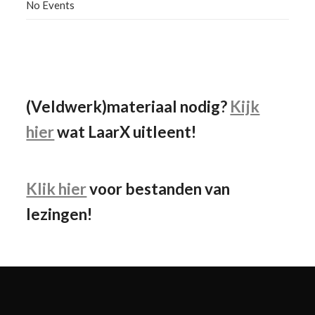
No Events
Facebook
Instagram
YouTube
(Veldwerk)materiaal nodig?
Kijk
hier
wat LaarX uitleent!
Klik hier
voor bestanden van
lezingen!