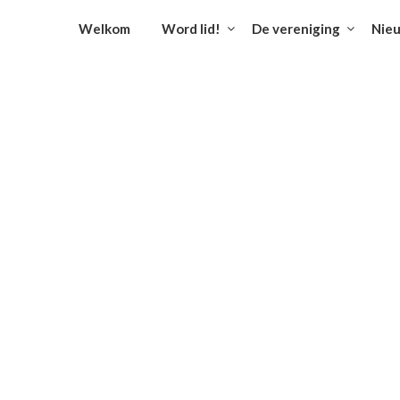
Welkom
Word lid!
De vereniging
Nie