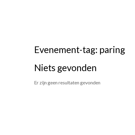
Skip
Studievereniging LaarX
to
content
Evenement-tag:
paring
Niets gevonden
Er zijn geen resultaten gevonden