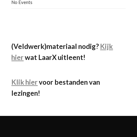
No Events
Facebook
Instagram
YouTube
(Veldwerk)materiaal nodig?
Kijk
hier
wat LaarX uitleent!
Klik hier
voor bestanden van
lezingen!