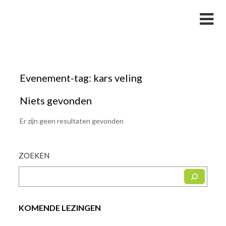
Skip
Studievereniging LaarX
to
content
Evenement-tag:
kars veling
Niets gevonden
Er zijn geen resultaten gevonden
ZOEKEN
KOMENDE LEZINGEN