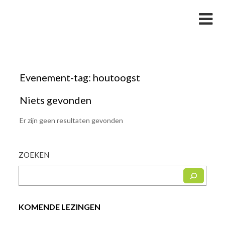
Skip
Studievereniging LaarX
to
content
Evenement-tag:
houtoogst
Niets gevonden
Er zijn geen resultaten gevonden
ZOEKEN
KOMENDE LEZINGEN