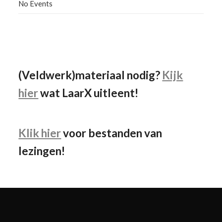
No Events
Facebook
Instagram
YouTube
(Veldwerk)materiaal nodig?
Kijk
hier
wat LaarX uitleent!
Klik hier
voor bestanden van
lezingen!