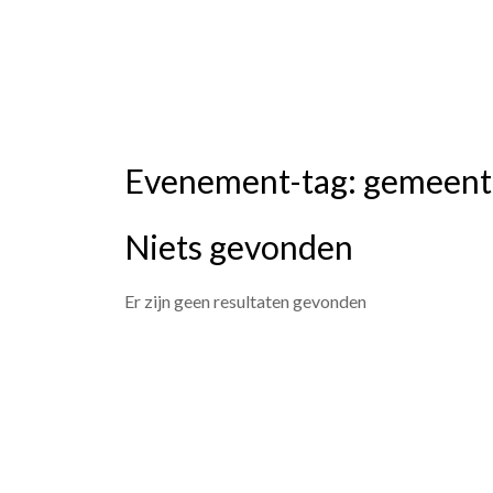
Skip
Studievereniging LaarX
to
content
Evenement-tag:
gemeent
Niets gevonden
Er zijn geen resultaten gevonden