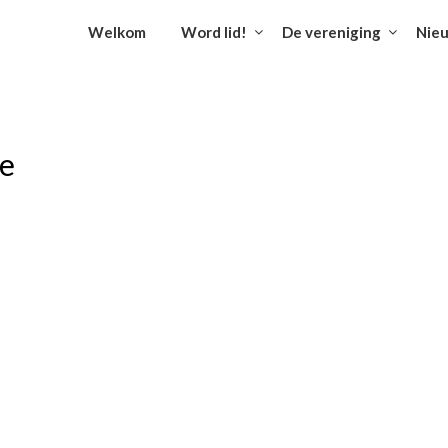
Welkom
Word lid!
De vereniging
Nie
e