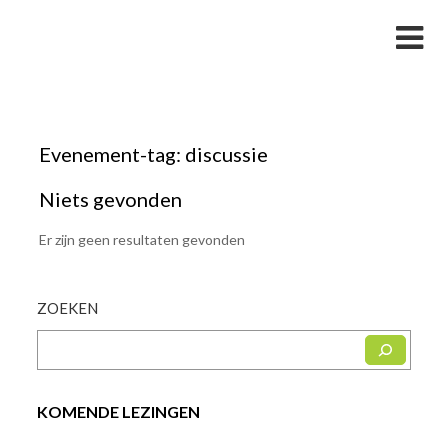
Skip
Studievereniging LaarX
to
content
Evenement-tag:
discussie
Niets gevonden
Er zijn geen resultaten gevonden
ZOEKEN
KOMENDE LEZINGEN