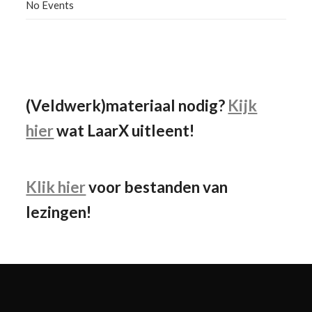
No Events
Facebook
Instagram
YouTube
(Veldwerk)materiaal nodig?
Kijk
hier
wat LaarX uitleent!
Klik hier
voor bestanden van
lezingen!