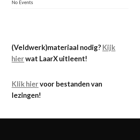
No Events
Facebook
Instagram
YouTube
(Veldwerk)materiaal nodig?
Kijk
hier
wat LaarX uitleent!
Klik hier
voor bestanden van
lezingen!