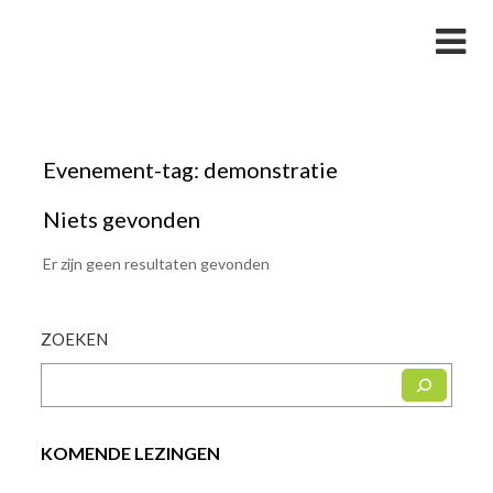
Skip
Studievereniging LaarX
to
content
Evenement-tag:
demonstratie
Niets gevonden
Er zijn geen resultaten gevonden
ZOEKEN
KOMENDE LEZINGEN