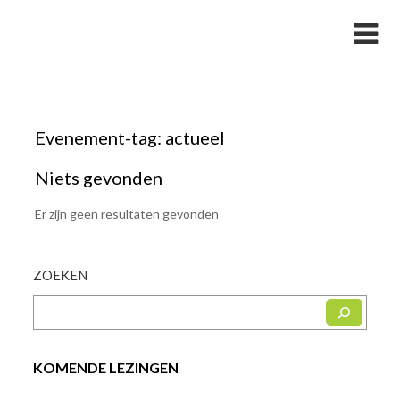
Skip
Studievereniging LaarX
to
content
Evenement-tag:
actueel
Niets gevonden
Er zijn geen resultaten gevonden
ZOEKEN
KOMENDE LEZINGEN