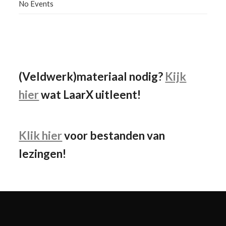
No Events
Facebook
Instagram
YouTube
(Veldwerk)materiaal nodig?
Kijk
hier
wat LaarX uitleent!
Klik hier
voor bestanden van
lezingen!