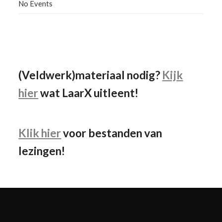
No Events
Facebook
Instagram
YouTube
(Veldwerk)materiaal nodig?
Kijk
hier
wat LaarX uitleent!
Klik hier
voor bestanden van
lezingen!