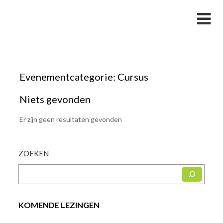
Skip
Studievereniging LaarX
to
content
Evenementcategorie:
Cursus
Niets gevonden
Er zijn geen resultaten gevonden
ZOEKEN
KOMENDE LEZINGEN