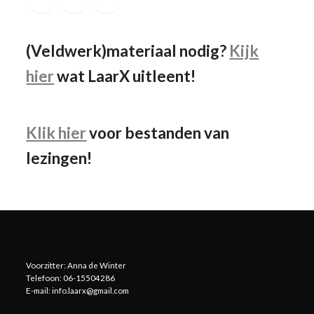
(Veldwerk)materiaal nodig?
Kijk
hier
wat LaarX uitleent!
Klik hier
voor bestanden van
lezingen!
Voorzitter: Anna de Winter
Telefoon: 06-15504286
E-mail: info.laarx@gmail.com