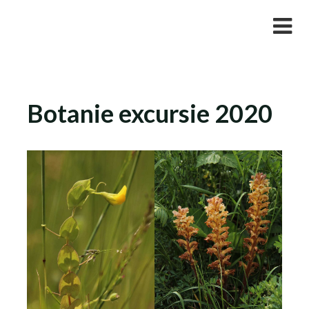
Skip
Studievereniging LaarX
to
content
Botanie excursie 2020