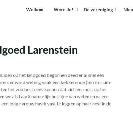
Welkom
Word lid!
De vereniging
Nie
dgoed Larenstein
eluiden op het landgoed begonnen deed er al snel een
ten: er werd wel erg vaak een kekkerende (territorium-
 en het zou best eens kunnen dat zich een nest op het
we als LaarX natuurlijk het fijne van weten en na een
 een jonge vrouw havik vast te leggen op haar nest in de