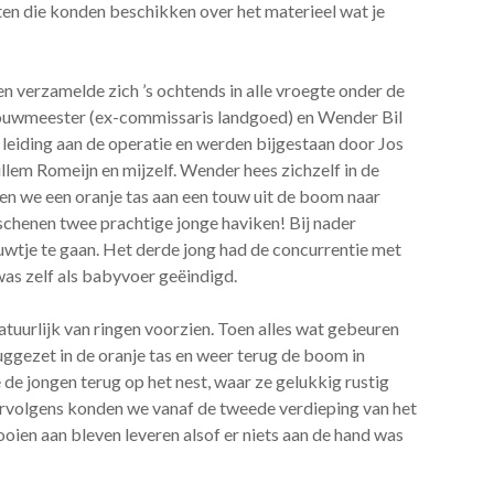
ten die konden beschikken over het materieel wat je
en verzamelde zich ’s ochtends in alle vroegte onder de
 Bouwmeester (ex-commissaris landgoed) en Wender Bil
leiding aan de operatie en werden bijgestaan door Jos
llem Romeijn en mijzelf. Wender hees zichzelf in de
gen we een oranje tas aan een touw uit de boom naar
rschenen twee prachtige jonge haviken! Bij nader
wtje te gaan. Het derde jong had de concurrentie met
 was zelf als babyvoer geëindigd.
uurlijk van ringen voorzien. Toen alles wat gebeuren
ggezet in de oranje tas en weer terug de boom in
de jongen terug op het nest, waar ze gelukkig rustig
Vervolgens konden we vanaf de tweede verdieping van het
ien aan bleven leveren alsof er niets aan de hand was