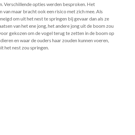
den. Verschillende opties werden besproken. Het
én van maar bracht ook een risico met zich mee. Als
eneigd om uit het nest te springen bij gevaar dan als ze
laatsen van het ene jong, het andere jong uit de boom zou
r voor gekozen om de vogel terug te zetten in de boom op
fdieren en waar de ouders haar zouden kunnen voeren,
it het nest zou springen.