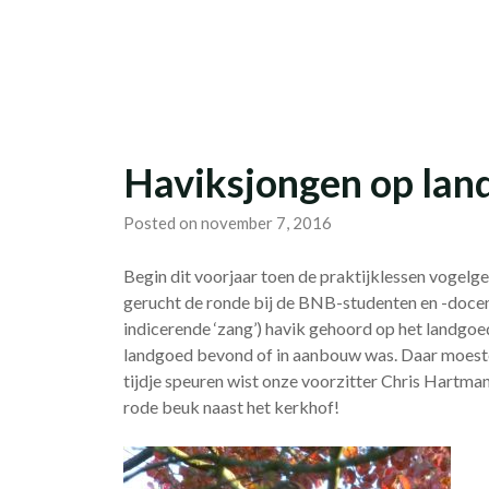
Skip
Studievereniging LaarX
to
content
Haviksjongen op lan
Posted on november 7, 2016
Begin dit voorjaar toen de praktijklessen vogelg
gerucht de ronde bij de BNB-studenten en -docen
indicerende ‘zang’) havik gehoord op het landgoed
landgoed bevond of in aanbouw was. Daar moesten 
tijdje speuren wist onze voorzitter Chris Hartman
rode beuk naast het kerkhof!