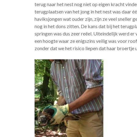
terug naar het nest nog niet op eigen kracht vin
terugplaatsen van het jong in het nest was daar é
haviksjongen wat ouder zijn, zijn ze veel sneller g
nog in het dons zitten. De kans dat bij het terugp
springen was dus zeer reëel. Uiteindelijk werd e
een hoogte waar ze enigszins veilig was voor roo
zonder dat we het risico liepen dat haar broertje u