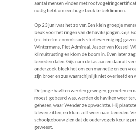
aantal mensen vinden met roofvogelringcertifica
nodig hebt om een hoge beuk te beklimmen.
Op 23 juni was het zo ver. Een klein groepje mens
beuk voor het ringen van de haviksjongen. Gijs
(ex-interim-commissaris studievereniging) gaven 
Wintermans, Piet Admiraal, Jasper van Kessel, Wi
klimuitrusting en klom de boom in. Even later za
beneden dalen. Gijs nam de tas aan en daaruit ve
onderzoek bleek het om een mannetje en een vrou
zijn broer en zus waarschijnlijk niet overleefd en
De jonge haviken werden gewogen, gemeten en nat
moest, gebeurd was, werden de haviken weer teru
gehesen, waar Wender ze opwachtte. Hij plaatste 
bleven zitten, en klom zelf weer naar beneden. 
schoolgebouw zien dat de oudervogels keurig proo
geweest.